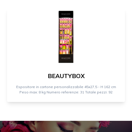
BEAUTYBOX
Espositore in cartone personalizzabile 45x27,5 - H 162 cm
Peso max: 8 kg Numero referenze: 31 Totale pezzi: 92