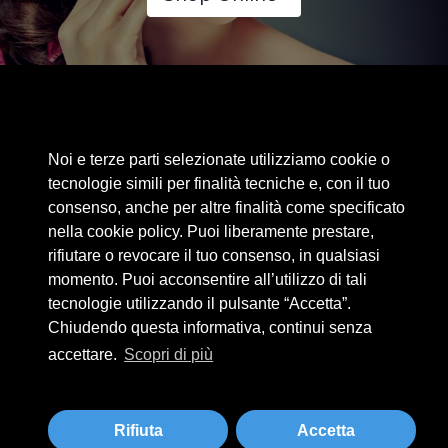
Area riservata
Noi e terze parti selezionate utilizziamo cookie o
Cookie Policy
tecnologie simili per finalità tecniche e, con il tuo
Privacy Policy
consenso, anche per altre finalità come specificato
nella cookie policy. Puoi liberamente prestare,
Privacy Clienti / Fornitori
rifiutare o revocare il tuo consenso, in qualsiasi
momento. Puoi acconsentire all’utilizzo di tali
tecnologie utilizzando il pulsante “Accetta”.
BEAUTYTIME INTERNATIONAL S.R.L.
Chiudendo questa informativa, continui senza
UNIPERSONALE
accettare.
Scopri di più
Via A. Grandi 9 - 46034 Borgo Virgilio (MN) - IT
Tel +39 0376 280180 · Fax +39 0376 280163 · P. IVA 02573830201
beautytime@beautytime.go.it
Rifiuta
Accetta