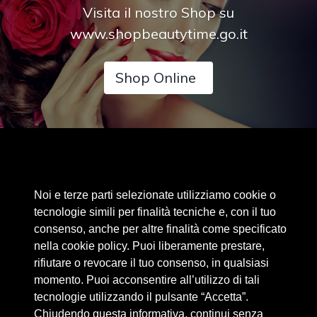
Visita il nostro Shop su
www.shopbeautytime.go.it
Shop Online
Area riservata
Noi e terze parti selezionate utilizziamo cookie o
Cookie Policy
tecnologie simili per finalità tecniche e, con il tuo
Privacy Policy
consenso, anche per altre finalità come specificato
nella cookie policy. Puoi liberamente prestare,
Privacy Clienti / Fornitori
rifiutare o revocare il tuo consenso, in qualsiasi
momento. Puoi acconsentire all’utilizzo di tali
tecnologie utilizzando il pulsante “Accetta”.
BEAUTYTIME INTERNATIONAL S.R.L.
Chiudendo questa informativa, continui senza