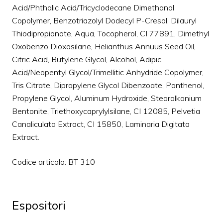
Acid/Phthalic Acid/Tricyclodecane Dimethanol
Copolymer, Benzotriazolyl Dodecyl P-Cresol, Dilauryl
Thiodipropionate, Aqua, Tocopherol, CI 77891, Dimethyl
Oxobenzo Dioxasilane, Helianthus Annuus Seed Oil,
Citric Acid, Butylene Glycol, Alcohol, Adipic
Acid/Neopentyl Glycol/Trimellitic Anhydride Copolymer,
Tris Citrate, Dipropylene Glycol Dibenzoate, Panthenol,
Propylene Glycol, Aluminum Hydroxide, Stearalkonium
Bentonite, Triethoxycaprylylsilane, CI 12085, Pelvetia
Canaliculata Extract, CI 15850, Laminaria Digitata
Extract.
Codice articolo: BT 310
Espositori