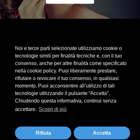
Area riservata
Noi e terze parti selezionate utilizziamo cookie o
Cookie Policy
tecnologie simili per finalità tecniche e, con il tuo
Privacy Policy
consenso, anche per altre finalità come specificato
nella cookie policy. Puoi liberamente prestare,
Privacy Clienti / Fornitori
rifiutare o revocare il tuo consenso, in qualsiasi
momento. Puoi acconsentire all’utilizzo di tali
tecnologie utilizzando il pulsante “Accetta”.
BEAUTYTIME INTERNATIONAL S.R.L.
Chiudendo questa informativa, continui senza
UNIPERSONALE
accettare.
Scopri di più
Via A. Grandi 9 - 46034 Borgo Virgilio (MN) - IT
Tel +39 0376 280180 · Fax +39 0376 280163 · P. IVA 02573830201
beautytime@beautytime.go.it
Rifiuta
Accetta