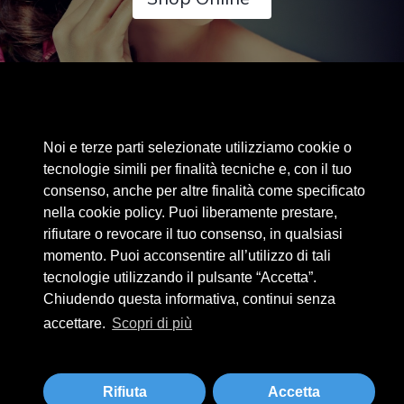
Area riservata
Noi e terze parti selezionate utilizziamo cookie o
Cookie Policy
tecnologie simili per finalità tecniche e, con il tuo
Privacy Policy
consenso, anche per altre finalità come specificato
nella cookie policy. Puoi liberamente prestare,
Privacy Clienti / Fornitori
rifiutare o revocare il tuo consenso, in qualsiasi
momento. Puoi acconsentire all’utilizzo di tali
tecnologie utilizzando il pulsante “Accetta”.
BEAUTYTIME INTERNATIONAL S.R.L.
Chiudendo questa informativa, continui senza
UNIPERSONALE
accettare.
Scopri di più
Via A. Grandi 9 - 46034 Borgo Virgilio (MN) - IT
Tel +39 0376 280180 · Fax +39 0376 280163 · P. IVA 02573830201
beautytime@beautytime.go.it
Rifiuta
Accetta