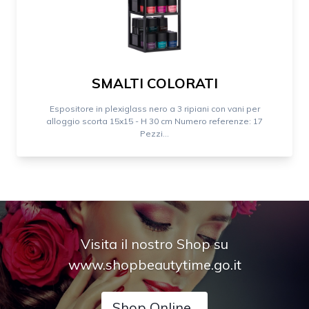
SMALTI COLORATI
Espositore in plexiglass nero a 3 ripiani con vani per
alloggio scorta 15x15 - H 30 cm Numero referenze: 17
Pezzi...
Visita il nostro Shop su
www.shopbeautytime.go.it
Shop Online