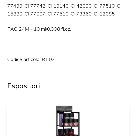
77499, CI 77742, CI 19140, CI 42090, CI 77510, CI
15880, CI 77007, CI 77510, CI 73360, CI 12085.
PAO 24M - 10 ml/0,338 fl.oz.
Codice articolo: BT 02
Espositori