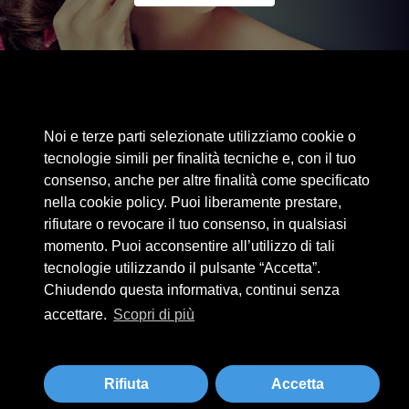
Area riservata
Noi e terze parti selezionate utilizziamo cookie o
Cookie Policy
tecnologie simili per finalità tecniche e, con il tuo
Privacy Policy
consenso, anche per altre finalità come specificato
nella cookie policy. Puoi liberamente prestare,
Privacy Clienti / Fornitori
rifiutare o revocare il tuo consenso, in qualsiasi
momento. Puoi acconsentire all’utilizzo di tali
tecnologie utilizzando il pulsante “Accetta”.
BEAUTYTIME INTERNATIONAL S.R.L.
Chiudendo questa informativa, continui senza
UNIPERSONALE
accettare.
Scopri di più
Via A. Grandi 9 - 46034 Borgo Virgilio (MN) - IT
Tel +39 0376 280180 · Fax +39 0376 280163 · P. IVA 02573830201
beautytime@beautytime.go.it
Rifiuta
Accetta