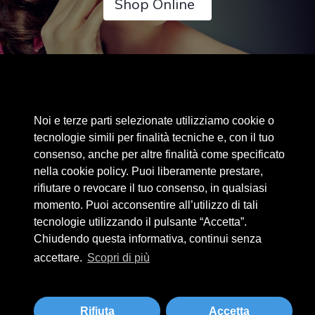
Shop Online
Area riservata
Noi e terze parti selezionate utilizziamo cookie o
Cookie Policy
tecnologie simili per finalità tecniche e, con il tuo
Privacy Policy
consenso, anche per altre finalità come specificato
nella cookie policy. Puoi liberamente prestare,
Privacy Clienti / Fornitori
rifiutare o revocare il tuo consenso, in qualsiasi
momento. Puoi acconsentire all’utilizzo di tali
tecnologie utilizzando il pulsante “Accetta”.
BEAUTYTIME INTERNATIONAL S.R.L.
Chiudendo questa informativa, continui senza
UNIPERSONALE
accettare.
Scopri di più
Via A. Grandi 9 - 46034 Borgo Virgilio (MN) - IT
Tel +39 0376 280180 · Fax +39 0376 280163 · P. IVA 02573830201
beautytime@beautytime.go.it
Rifiuta
Accetta